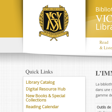
Bibli
VI
Libr
Read
& List
Quick Links
L’IM
Library Catalog
La bibliot
Digital Resource Hub
dans une s
gamme de c
New Books & Special
Collections
Reading Calendar
Outils de