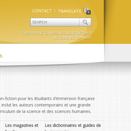
CONTACT
TRANSLATE
GREATER VICTORIA SCHOOL DISTRICT #61
VICTORIA, BC, CANADA
gh
non-fiction pour les étudiants d’Immersion française
on inclut les auteurs contemporains et une grande
curriculum de la science et des sciences humaines.
Les magazines et
Les dictionnaires et guides de