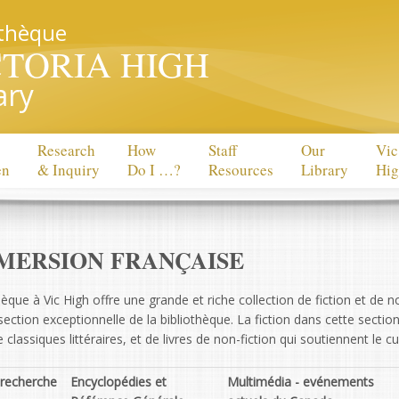
othèque
CTORIA HIGH
ary
Research
How
Staff
Our
Vic
en
& Inquiry
Do I …?
Resources
Library
Hi
MERSION FRANÇAISE
hèque à Vic High offre une grande et riche collection de fiction et de 
ection exceptionnelle de la bibliothèque. La fiction dans cette secti
lassiques littéraires, et de livres de non-fiction qui soutiennent le 
 recherche
Encyclopédies et
Multimédia - evénements